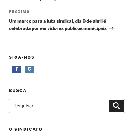
Post
Próximo
PRÓXIMO
post
Um marco para a luta sindical, dia 9 de abril é
celebrada por servidores públicos municipais
SIGA-NOS
BUSCA
Pesquisar
Pesqui
por:
O SINDICATO