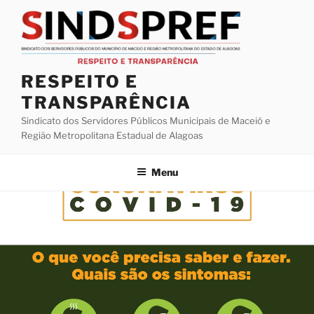
Pular
para
o
conteúdo
RESPEITO E
TRANSPARÊNCIA
Sindicato dos Servidores Públicos Municipais de Maceió e
Região Metropolitana Estadual de Alagoas
Menu