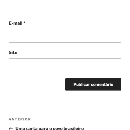
E-mail
*
Site
Navegação
Post
ANTERIOR
de
anterior
Uma carta para o povo brasileiro