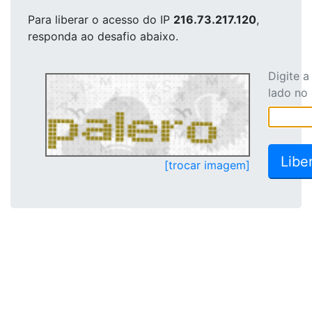
Para liberar o acesso
do IP
216.73.217.120
,
responda ao desafio abaixo.
Digite 
lado no
[trocar imagem]