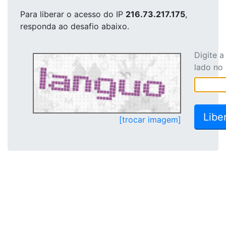
Para liberar o acesso
do IP
216.73.217.175
,
responda ao desafio abaixo.
Digite 
lado no
[trocar imagem]