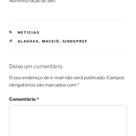
Administração às 16h.
CATEGORIAS
NOTÍCIAS
TAGS
ALAGOAS
,
MACEIÓ
,
SINDSPREF
Deixe um comentário
O seu endereço de e-mail não será publicado.
Campos
obrigatórios são marcados com
*
Comentário
*