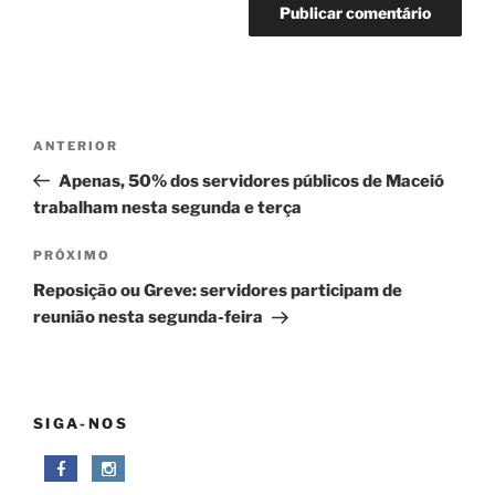
Navegação
Post
ANTERIOR
de
anterior
Apenas, 50% dos servidores públicos de Maceió
Post
trabalham nesta segunda e terça
Próximo
PRÓXIMO
post
Reposição ou Greve: servidores participam de
reunião nesta segunda-feira
SIGA-NOS