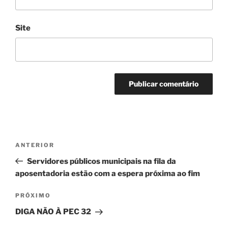
Site
Navegação
Post
ANTERIOR
de
anterior
Servidores públicos municipais na fila da
Post
aposentadoria estão com a espera próxima ao fim
Próximo
PRÓXIMO
post
DIGA NÃO À PEC 32