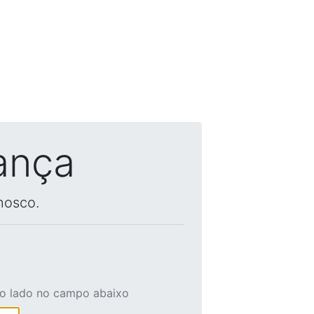
ança
nosco.
ao lado no campo abaixo