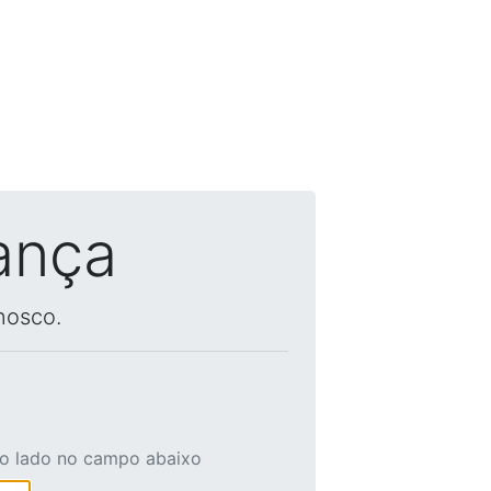
ança
nosco.
ao lado no campo abaixo