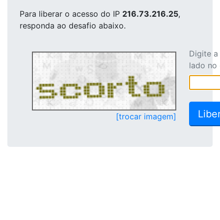
Para liberar o acesso
do IP
216.73.216.25
,
responda ao desafio abaixo.
Digite 
lado no
[trocar imagem]