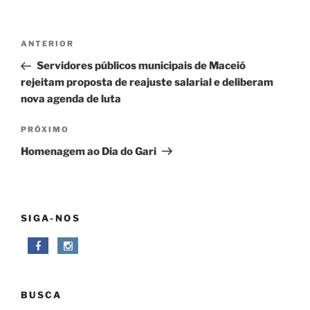
Navegação
Post
ANTERIOR
de
anterior
Servidores públicos municipais de Maceió
Post
rejeitam proposta de reajuste salarial e deliberam
nova agenda de luta
Próximo
PRÓXIMO
post
Homenagem ao Dia do Gari
SIGA-NOS
BUSCA