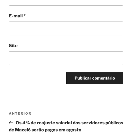
E-mail
*
Site
Navegação
Post
ANTERIOR
de
anterior
Os 4% de reajuste salarial dos servidores públicos
Post
de Maceió serão pagos em agosto