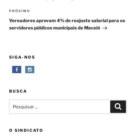
Próximo
PRÓXIMO
post
Vereadores aprovam 4% de reajuste salarial para os
servidores públicos municipais de Maceió
SIGA-NOS
BUSCA
Pesquisar
Pesqui
por:
O SINDICATO