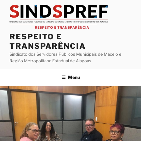
Pular
para
o
conteúdo
RESPEITO E
TRANSPARÊNCIA
Sindicato dos Servidores Públicos Municipais de Maceió e
Região Metropolitana Estadual de Alagoas
Menu