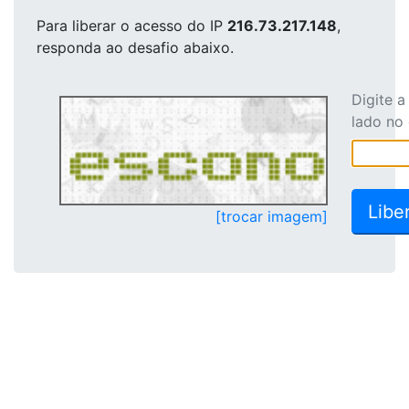
Para liberar o acesso
do IP
216.73.217.148
,
responda ao desafio abaixo.
Digite 
lado no
[trocar imagem]