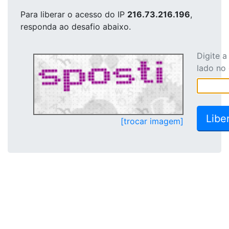
Para liberar o acesso
do IP
216.73.216.196
,
responda ao desafio abaixo.
Digite 
lado no
[trocar imagem]