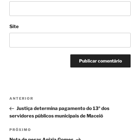
Site
Navegação
Post
ANTERIOR
de
anterior
Justiça determina pagamento do 13º dos
Post
servidores públicos municipais de Maceió
Próximo
PRÓXIMO
post
Nota de pesar Anizia Gomes