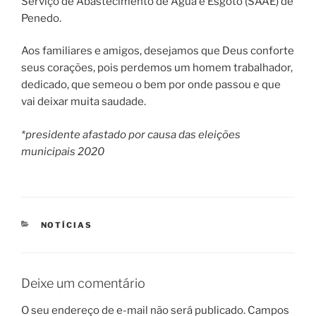
Serviço de Abastecimento de Água e Esgoto (SAAE) de
Penedo.
Aos familiares e amigos, desejamos que Deus conforte
seus corações, pois perdemos um homem trabalhador,
dedicado, que semeou o bem por onde passou e que
vai deixar muita saudade.
*presidente afastado por causa das eleições
municipais 2020
CATEGORIAS
NOTÍCIAS
Deixe um comentário
O seu endereço de e-mail não será publicado.
Campos