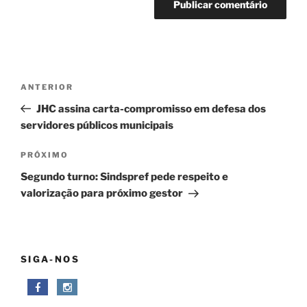
Navegação
Post
ANTERIOR
de
anterior
JHC assina carta-compromisso em defesa dos
Post
servidores públicos municipais
Próximo
PRÓXIMO
post
Segundo turno: Sindspref pede respeito e
valorização para próximo gestor
SIGA-NOS