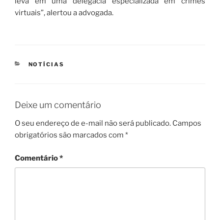
leva em uma delegacia especializada em crimes
virtuais”, alertou a advogada.
CATEGORIAS
NOTÍCIAS
Deixe um comentário
O seu endereço de e-mail não será publicado.
Campos
obrigatórios são marcados com
*
Comentário
*