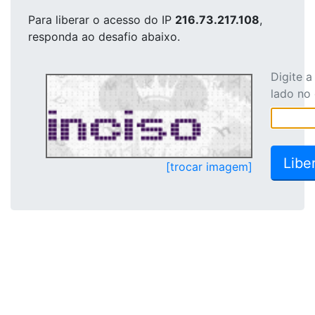
Para liberar o acesso
do IP
216.73.217.108
,
responda ao desafio abaixo.
Digite 
lado no
[trocar imagem]