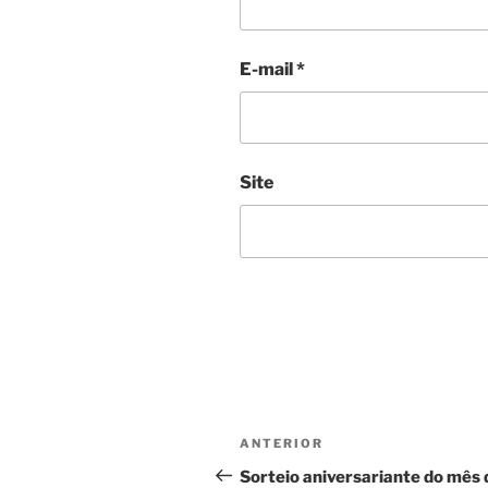
E-mail
*
Site
Navegação
Post
ANTERIOR
de
anterior
Sorteio aniversariante do mês 