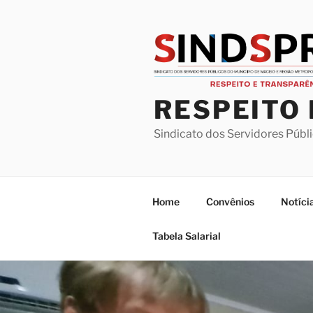
Pular
para
o
conteúdo
RESPEITO
Sindicato dos Servidores Públ
Home
Convênios
Notíci
Tabela Salarial