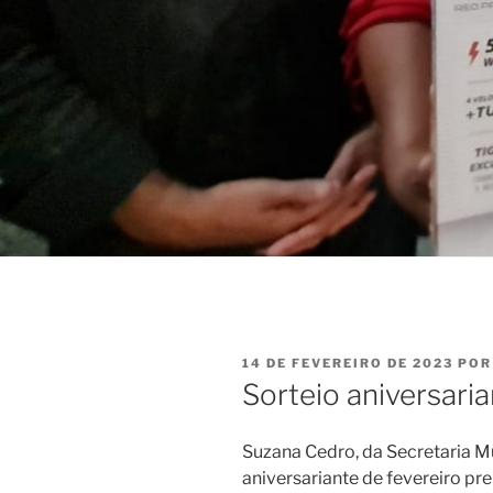
PUBLICADO
14 DE FEVEREIRO DE 2023
PO
EM
Sorteio aniversari
Suzana Cedro, da Secretaria M
aniversariante de fevereiro pr