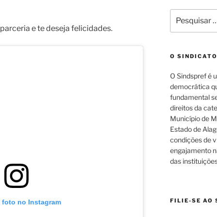
.
Pesquisar
por:
parceria e te deseja felicidades.
O SINDICAT
O Sindspref é 
democrática q
fundamental se
direitos da cat
Município de M
Estado de Alag
condições de v
engajamento n
das instituiçõe
FILIE-SE AO
 foto no Instagram