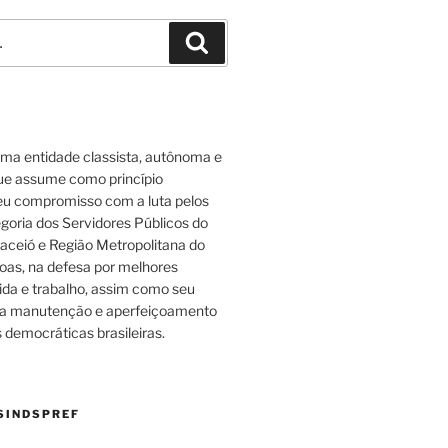
Pesquisar
O
uma entidade classista, autônoma e
ue assume como princípio
u compromisso com a luta pelos
egoria dos Servidores Públicos do
aceió e Região Metropolitana do
oas, na defesa por melhores
ida e trabalho, assim como seu
a manutenção e aperfeiçoamento
s democráticas brasileiras.
 SINDSPREF