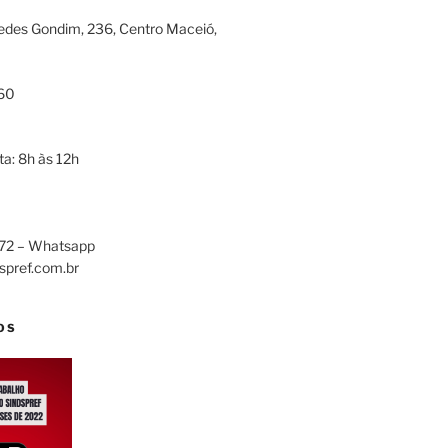
edes Gondim, 236, Centro Maceió,
60
a: 8h às 12h
72 – Whatsapp
spref.com.br
OS