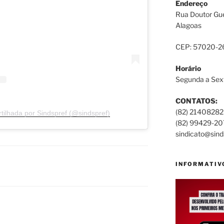
Endereço
Rua Doutor Gu
Alagoas
CEP: 57020-2
Horário
Segunda a Sext
CONTATOS:
(82) 21408282
ilhada por Sindspref (@sindspref)
(82) 99429-20
sindicato@sind
INFORMATIV