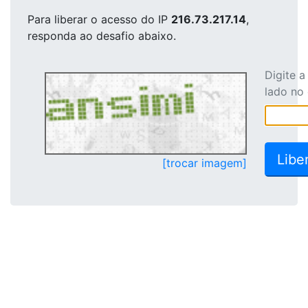
Para liberar o acesso
do IP
216.73.217.14
,
responda ao desafio abaixo.
Digite 
lado no
[trocar imagem]