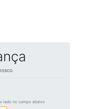
ança
nosco.
ao lado no campo abaixo