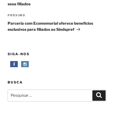
Post
seus filiados
Próximo
PRÓXIMO
post
Parceria com Ecomemorial oferece benefícios
exclusivos para filiados ao Sindspref
SIGA-NOS
BUSCA
Pesquisar
Pesqui
por: