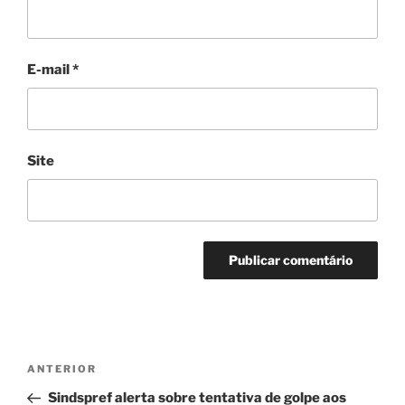
E-mail
*
Site
Navegação
Post
ANTERIOR
de
anterior
Sindspref alerta sobre tentativa de golpe aos