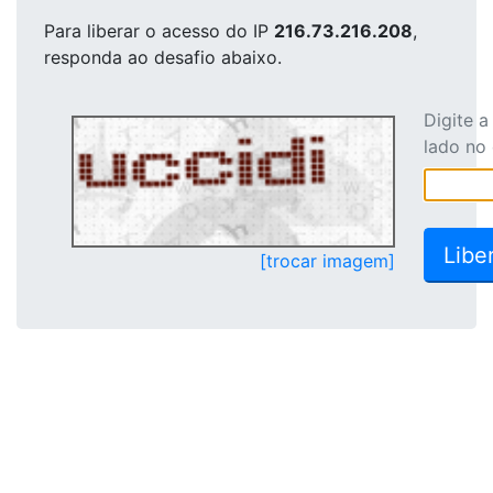
Para liberar o acesso
do IP
216.73.216.208
,
responda ao desafio abaixo.
Digite 
lado no
[trocar imagem]