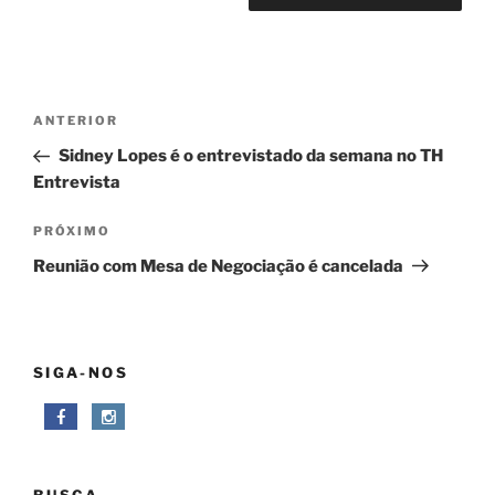
Navegação
Post
ANTERIOR
de
anterior
Sidney Lopes é o entrevistado da semana no TH
Post
Entrevista
Próximo
PRÓXIMO
post
Reunião com Mesa de Negociação é cancelada
SIGA-NOS