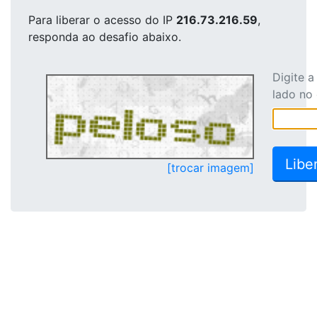
Para liberar o acesso
do IP
216.73.216.59
,
responda ao desafio abaixo.
Digite 
lado no
[trocar imagem]