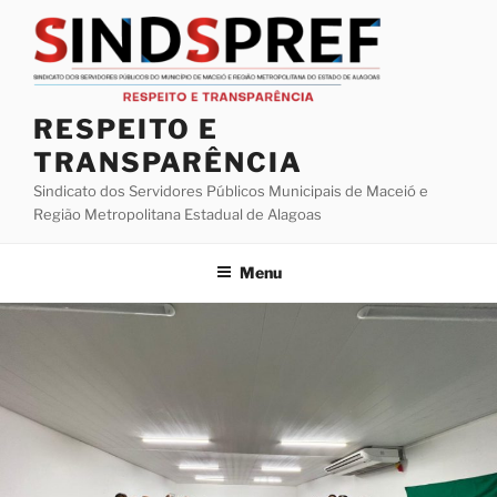
Pular
para
o
conteúdo
RESPEITO E
TRANSPARÊNCIA
Sindicato dos Servidores Públicos Municipais de Maceió e
Região Metropolitana Estadual de Alagoas
Menu