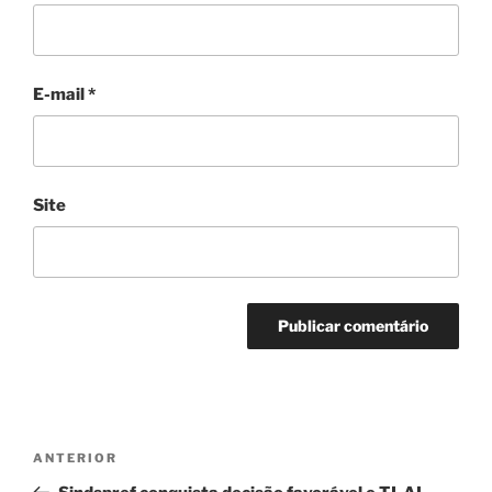
E-mail
*
Site
Navegação
Post
ANTERIOR
de
anterior