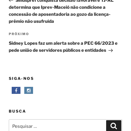
Sindspref conquista decisão favorável e TJ-AL
Post
determina que Iprev-Maceió não condicione a
concessão de aposentadoria ao gozo da licença-
prêmio não usufruída
Próximo
PRÓXIMO
post
Sidney Lopes faz um alerta sobre a PEC 66/2023 e
pede união de servidores públicos e entidades
SIGA-NOS
BUSCA
Pesquisar
Pesqui
por: